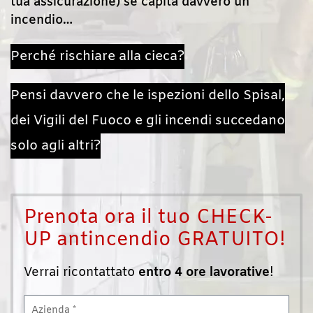
tua assicurazione) se capita davvero un
incendio…
Perché rischiare alla cieca?
Pensi davvero che le ispezioni dello Spisal,
dei Vigili del Fuoco e gli incendi succedano
solo agli altri?
Prenota ora il tuo CHECK-
UP antincendio GRATUITO!
Verrai ricontattato
entro 4 ore
lavorative
!
Azienda