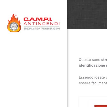
Vai
al
contenuto
Queste sono
str
identificazione
Essendo ideate p
essere facilmente