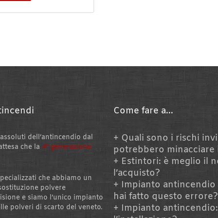
tincendi
Come fare a...
Quali sono i rischi invi
 assoluti dell’antincendio dal
attesa che la
4° generazione
potrebbero minacciare 
Estintori: è meglio il 
l’acquisto?
pecializzati che abbiamo un
Impianto antincendio 
sostituzione polvere
hai fatto questo errore
isione e siamo l’unico impianto
Impianto antincendio
lle polveri di scarto del veneto.