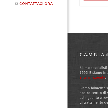
CONTATTACI ORA
C.A.M.P.I. An
Siamo specialisti
1966! E siamo in 
entri in azienda
.
Siamo talmente s
nostro centro di 
estinguente e rev
di trattamento de