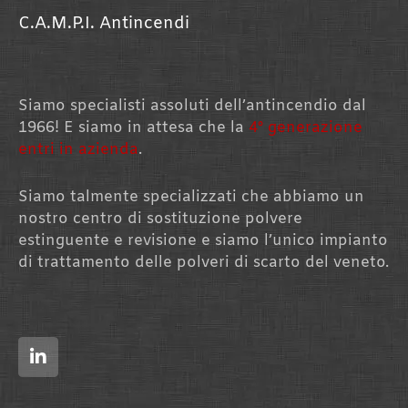
C.A.M.P.I. Antincendi
Siamo specialisti assoluti dell’antincendio dal
1966! E siamo in attesa che la
4° generazione
entri in azienda
.
Siamo talmente specializzati che abbiamo un
nostro centro di sostituzione polvere
estinguente e revisione e siamo l’unico impianto
di trattamento delle polveri di scarto del veneto.
L
i
n
k
e