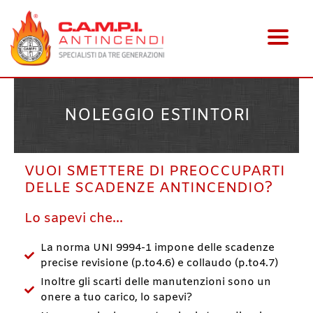
Vai
al
contenuto
NOLEGGIO ESTINTORI
VUOI SMETTERE DI PREOCCUPARTI
DELLE SCADENZE ANTINCENDIO?
Lo sapevi che…
La norma UNI 9994-1 impone delle scadenze
precise revisione (p.to4.6) e collaudo (p.to4.7)
Inoltre gli scarti delle manutenzioni sono un
onere a tuo carico, lo sapevi?