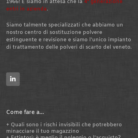
1966! E siamo in attesa che la
4° generazione
entri in azienda
.
Siamo talmente specializzati che abbiamo un
nostro centro di sostituzione polvere
estinguente e revisione e siamo l’unico impianto
di trattamento delle polveri di scarto del veneto.
L
i
n
k
e
d
i
n
Come fare a...
Quali sono i rischi invisibili che potrebbero
minacciare il tuo magazzino