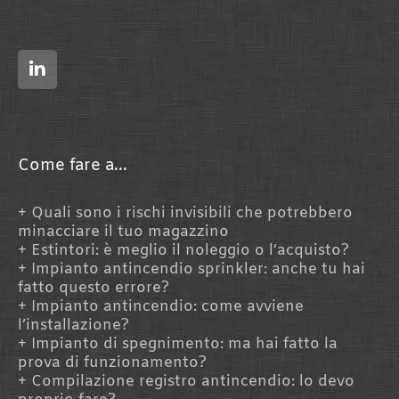
L
i
n
k
e
d
i
n
Come fare a...
Quali sono i rischi invisibili che potrebbero
minacciare il tuo magazzino
Estintori: è meglio il noleggio o l’acquisto?
Impianto antincendio sprinkler: anche tu hai
fatto questo errore?
Impianto antincendio: come avviene
l’installazione?
Impianto di spegnimento: ma hai fatto la
prova di funzionamento?
Compilazione registro antincendio: lo devo