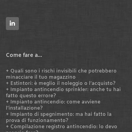
L
i
n
k
e
d
i
n
Come fare a...
Quali sono i rischi invisibili che potrebbero
minacciare il tuo magazzino
Estintori: è meglio il noleggio o l’acquisto?
Impianto antincendio sprinkler: anche tu hai
fatto questo errore?
Impianto antincendio: come avviene
l’installazione?
Impianto di spegnimento: ma hai fatto la
prova di funzionamento?
Compilazione registro antincendio: lo devo