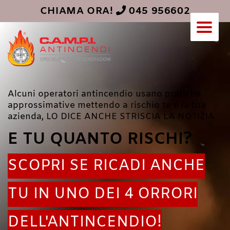
Vai
CHIAMA ORA!
045 956602
al
contenuto
Alcuni operatori antincendio usano pratiche
approssimative mettendo a rischio te e la tua
azienda, LO DICE ANCHE STRISCIA LA NOTIZIA
E TU QUANTO RISCHI?
SCOPRI SE RICADI ANCHE
TU IN UNO DEI 4 ORRORI
DELL'ANTINCENDIO!