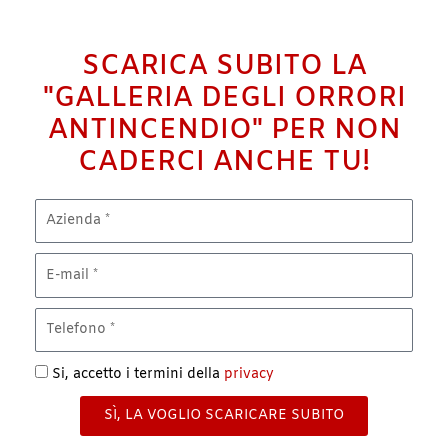
SCARICA SUBITO LA
"GALLERIA DEGLI ORRORI
ANTINCENDIO" PER NON
CADERCI ANCHE TU!
A
z
i
E
e
m
n
a
T
d
i
e
a
l
l
Si, accetto i termini della
privacy
e
f
SÌ, LA VOGLIO SCARICARE SUBITO
o