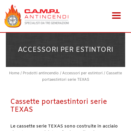
Vai
al
contenuto
ACCESSORI PER ESTINTORI
Home
/
Prodotti antincendio
/
Accessori per estintori
/ Cassette
portaestintori serie TEXAS
Cassette portaestintori serie
TEXAS
Le cassette serie TEXAS sono costruite in acciaio