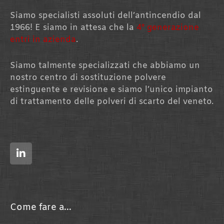
Siamo specialisti assoluti dell’antincendio dal
1966! E siamo in attesa che la
4° generazione
entri in azienda
.
Siamo talmente specializzati che abbiamo un
nostro centro di sostituzione polvere
estinguente e revisione e siamo l’unico impianto
di trattamento delle polveri di scarto del veneto.
L
i
n
k
e
d
i
n
Come fare a...