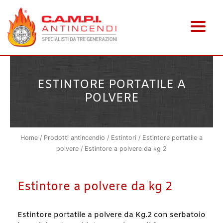
Vai
al
contenuto
ESTINTORE PORTATILE A
POLVERE
Home
/
Prodotti antincendio
/
Estintori
/
Estintore portatile a
polvere
/ Estintore a polvere da kg 2
Estintore a polvere da kg 2
Estintore portatile a polvere da Kg.2 con serbatoio