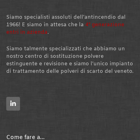
Siamo specialisti assoluti dell’antincendio dal
1966! E siamo in attesa che la
4° generazione
entri in azienda
.
Siamo talmente specializzati che abbiamo un
nostro centro di sostituzione polvere
estinguente e revisione e siamo l’unico impianto
di trattamento delle polveri di scarto del veneto.
L
i
n
k
e
d
i
n
Come fare a...