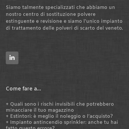
Siamo talmente specializzati che abbiamo un
nostro centro di sostituzione polvere
estinguente e revisione e siamo l’unico impianto
di trattamento delle polveri di scarto del veneto.
L
i
n
k
e
d
i
n
Come fare a...
Quali sono i rischi invisibili che potrebbero
minacciare il tuo magazzino
Estintori: è meglio il noleggio o l’acquisto?
Impianto antincendio sprinkler: anche tu hai
fatto questo errore?