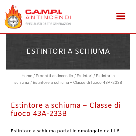
Vai
al
contenuto
ESTINTORI A SCHIUMA
Home
/
Prodotti antincendio
/
Estintori
/
Estintori a
schiuma
/ Estintore a schiuma – Classe di fuoco 43A-233B
Estintore a schiuma – Classe di
fuoco 43A-233B
Estintore a schiuma portatile omologato da Lt.6